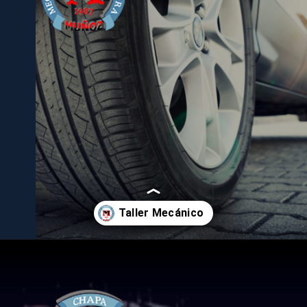
Abriendo...
https://xn--talleresmuozborlaff-43b.es/