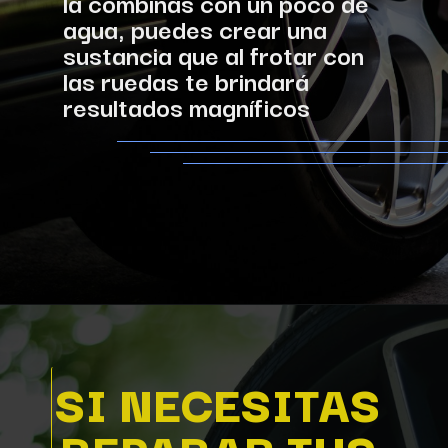
la combinas con un poco de 
agua, puedes crear una 
sustancia que al frotar con 
las ruedas te brindará 
resultados magníficos
Abriendo...
https://xn--talleresmuozborlaff-43b.es/neumaticos/
SI NECESITAS 