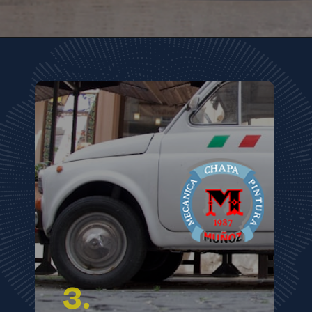
Abriendo...
https://xn--talleresmuozborlaff-43b.es/neumaticos/
3.