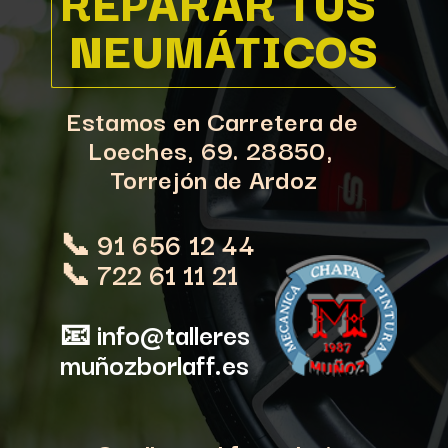
REPARAR TUS 
NEUMÁTICOS
Estamos en Carretera de 
Loeches, 69. 28850, 
Torrejón de Ardoz
📞 91 656 12 44
📞 722 61 11 21
📧 info@talleres
muñozborlaff.es