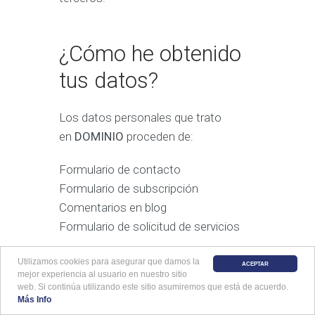
¿Cómo he obtenido
tus datos?
Los datos personales que trato
en
DOMINIO
proceden de:
Formulario de contacto
Formulario de subscripción
Comentarios en blog
Formulario de solicitud de servicios
Utilizamos cookies para asegurar que damos la
ACEPTAR
mejor experiencia al usuario en nuestro sitio
¿Cuáles son tus
web. Si continúa utilizando este sitio asumiremos que está de acuerdo.
Más Info
Contacto
derechos cuando me
91 656 12 44